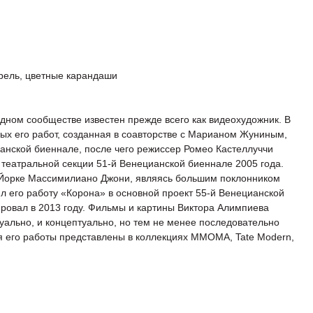
арель, цветные карандаши
дном сообществе известен прежде всего как видеохудожник. В
вых его работ, созданная в соавторстве с Марианом Жуниным,
анской биеннале, после чего режиссер Ромео Кастеллуччи
в театральной секции 51-й Венецианской биеннале 2005 года.
Йорке Массимилиано Джони, являясь большим поклонником
л его работу «Корона» в основной проект 55-й Венецианской
ровал в 2013 году. Фильмы и картины Виктора Алимпиева
уально, и концептуально, но тем не менее последовательно
я его работы представлены в коллекциях ММОМА, Tate Modern,