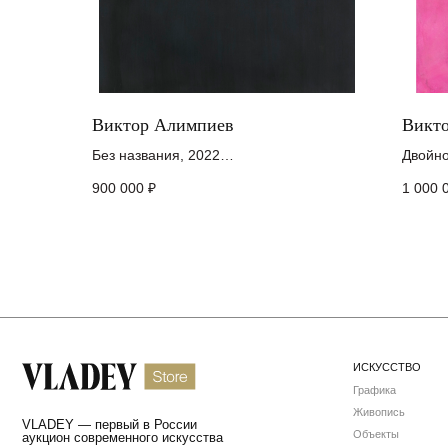
Виктор Алимпиев
Викт
Без названия, 2022
Двойно
холст, акрил, акварельный грунт,
холст,
ИСКУССТВО
900 000
₽
1 000 
акварель, цветные карандаши
каран
Графика
160 х 115 см
200 x 
Живопись
VLADEY — первый в России
Объекты
аукцион современного искусства
КНИГИ И МЕРЧ
ХУДОЖНИКИ
ПОДАРОЧНЫЕ КАРТЫ
Ваш ключ в мир
Подпишитесь на наши новос
шедевров искусства