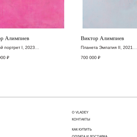
ор Алимпиев
Виктор Алимпиев
й портрет I, 2023
Планета Эмпатия II, 2021
 акварель, акрил, цветные
холст, акварельный грунт, а
О VLADEY
000
₽
700 000
₽
даши
цветные карандаши
КОНТАКТЫ
136 см
161 х 114,5 см
КАК КУПИТЬ
ОПЛАТА И ДОСТАВКА
УСЛУГИ
ЮРИДИЧЕСКИЕ ДОКУМЕНТЫ
ти:
Я даю согласие с политикой
обработки персональных данных