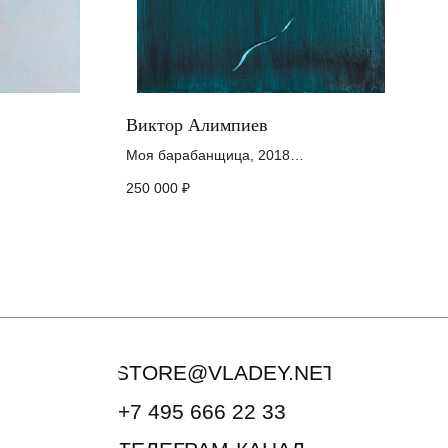
Виктор Алимпиев
Моя барабанщица, 2018
кварель,
холст, акрил
STORE@VLADEY.NET
250 000
₽
50 x 35 см
+7 495 666 22 33
ТЕЛЕГРАМ-КАНАЛ
ИНСТАГРАМ*
Подписаться