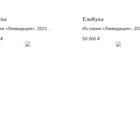
ука
ЕлиКука
ии «Ликвидация», 2021
Из серии «Ликвидация», 20
на картоне, акрил
холст, акрил
₽
50 000
₽
 см
15 x 4,5 см