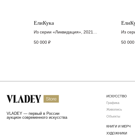
ЕлиКука
ЕлиК
ИСКУССТВО
Из серии «Ликвидация», 2021
Из сер
Графика
холст, акрил
холст 
Живопись
50 000
₽
50 000
VLADEY — первый в России
15 х 10 см
10 x 1
Объекты
аукцион современного искусства
КНИГИ И МЕРЧ
ХУДОЖНИКИ
ПОДАРОЧНЫЕ КАРТЫ
Ваш ключ в мир
Подпишитесь на наши новос
шедевров искусства
© 2026 VLADEY.Store