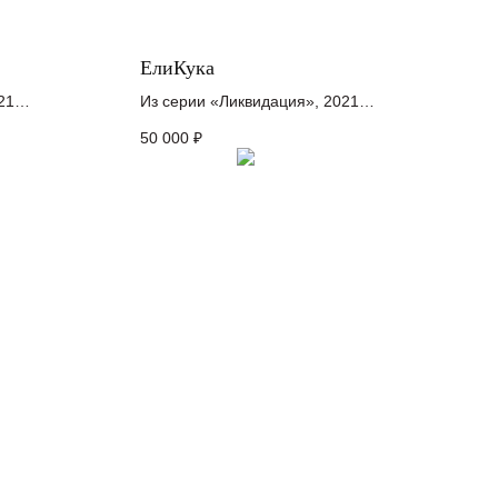
ЕлиКука
21
Из серии «Ликвидация», 2021
холст, акрил
50 000
₽
20 x 6 см