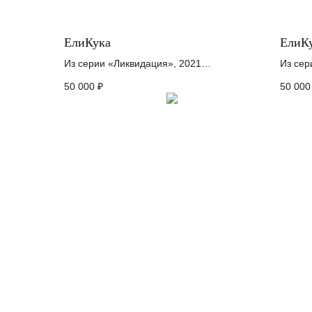
ЕлиКука
ЕлиК
Из серии «Ликвидация», 2021
Из сер
холст на картоне, акрил
холст 
50 000
₽
50 000
10 x 10 см
20 x 9