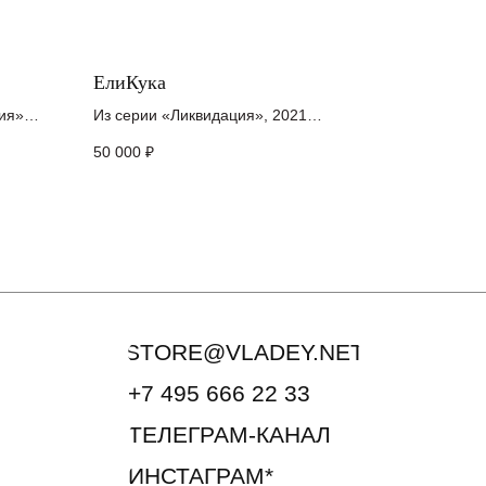
ЕлиКука
STORE@VLADEY.NET
ия»
Из серии «Ликвидация», 2021
холст, акрил
+7 495 666 22 33
50 000
₽
20 x 20 см
ТЕЛЕГРАМ-КАНАЛ
ИНСТАГРАМ*
Подписаться