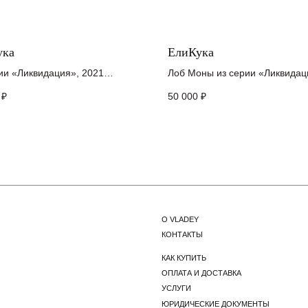
ука
ЕлиКука
О VLADEY
ии «Ликвидация», 2021
Лоб Моны из серии «Ликвидац
КОНТАКТЫ
на картоне, акрил
холст, акрил
₽
50 000
₽
КАК КУПИТЬ
5 см
7,5 x 20 см
ОПЛАТА И ДОСТАВКА
УСЛУГИ
ЮРИДИЧЕСКИЕ ДОКУМЕНТЫ
ти:
Я даю согласие с политикой
обработки персональных данных
*Признан экстремистской организацией и запрещен на территории РФ.