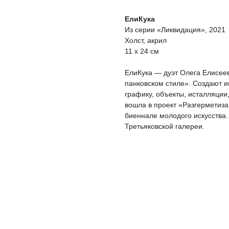
ЕлиКука
Из серии «Ликвидация», 2021
Холст, акрил
11 x 24 см
ЕлиКука — дуэт Олега Елисеев
панковском стиле». Cоздают и
графику, объекты, исталляции
вошла в проект «Разгерметиз
биеннале молодого искусств
Третьяковской галереи.