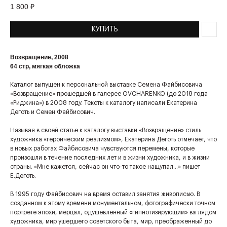
1 800
₽
КУПИТЬ
Возвращение, 2008
64 стр, мягкая обложка
Каталог выпущен к персональной выставке Семена Файбисовича
«Возвращение» прошедшей в галерее OVCHARENKO (до 2018 года
«Риджина») в 2008 году. Тексты к каталогу написали Екатерина
Деготь и Семен Файбисович.
Называя в своей статье к каталогу выставки «Возвращение» стиль
художника «героическим реализмом», Екатерина Деготь отмечает, что
в новых работах Файбисовича чувствуются перемены, которые
произошли в течение последних лет и в жизни художника, и в жизни
страны. «Мне кажется, сейчас он что-то такое нащупал…» пишет
Е.Деготь.
В 1995 году Файбисович на время оставил занятия живописью. В
созданном к этому времени монументальном, фотографически точном
портрете эпохи, мерцал, одушевленный «гипнотизирующим» взглядом
художника, мир ушедшего советского быта, мир, преображенный до