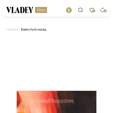
0
0
/
Вернуться назад
Главная