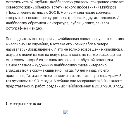
метафизической глубины. Файбисовичу удалось невиданное «сделать
советскую жизнь объектом эстетического любования» (Т.Кибиров
«Продолжение взгляда», 2001). Но наступили новые времена,
которые, как показалось художнику, требовали других подходов. И
Файбисович обратился к литературе, публицистике, занялся
фотографией и видео.
После длительного перерыва, Файбисович снова вернулся к занятию
живописью. Не случайно, выставка его новых работ в галере
называлась «Возвращение». И это не только возвращение живописца,
ищущего новый взгляд на новую реальность, не только возвращение
его героев – людей из вагонов метро, и с автобусной остановки.
Самое главное – художнику Файбисовичу снова интересно
вглядываться в окружающий мир. Тогда, 10 лет назад, по его
признанию, "из жизни ушло напряжение, этот взгляд в глаза удаву. Я
так чувствовал в 90-е годы. А сейчас оно возвращается". В каталоге
представлено 15 работ, созданных Файбисовичем в 2007-2008 году.
Смотрите также