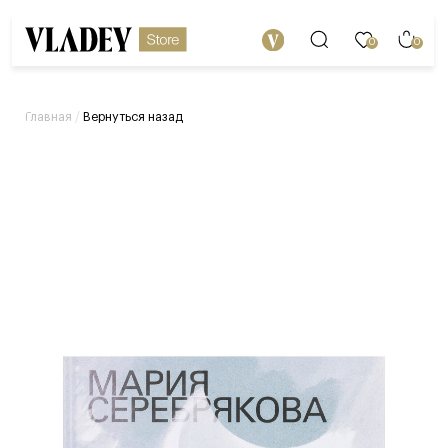
0
0
/
Вернуться назад
Главная