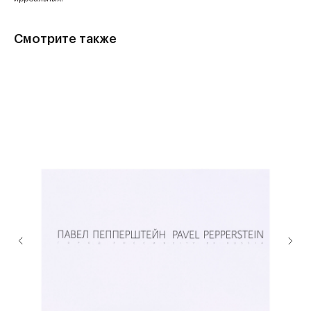
Смотрите также
VLADEY — первый в России
аукцион современного искусства