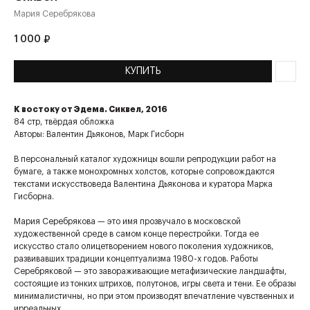
Мария Серебрякова
1 000
₽
КУПИТЬ
К востоку от Эдема. Сиквел, 2016
84 стр, твёрдая обложка
Авторы: Валентин Дьяконов, Марк Гисборн
В персональный каталог художницы вошли репродукции работ на
бумаге, а также монохромных холстов, которые сопровождаются
текстами искусствоведа Валентина Дьяконова и куратора Марка
Гисборна.
Мария Серебрякова — это имя прозвучало в московской
художественной среде в самом конце перестройки. Тогда ее
искусство стало олицетворением нового поколения художников,
развивавших традиции концептуализма 1980-х годов. Работы
Серебряковой — это завораживающие метафизические ландшафты,
состоящие из тонких штрихов, полутонов, игры света и тени. Ее образы
минималистичны, но при этом производят впечатление чувственных и
ирреальных.