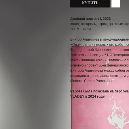
КУПИТЬ
Двойной портрет I, 2023
холст, акварель, акрил, цветные к
200 x 136 см
Виктор Алимпиев в международном 
«Ода», одна из первых его работ,
Венецианской биеннале, после чег
театральной секции 51-й Венециан
Массимилиано Джони, являясь боль
основной проект 55-й Венецианско
Виктора Алимпиева между собой от
последовательно дополняют друг д
Modern, Centre Pompidou.
Работа была показана на персон
VLADEY в 2024 году.