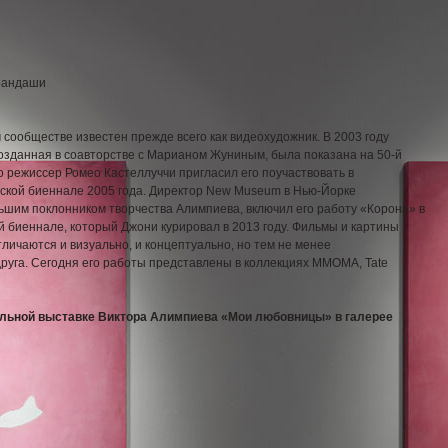
арандаши
сообществе известен прежде всего как видеохудожник. В 2003 году
 созданная в соавторстве с Марианом Жуниным, была показана на 50-й
о режиссер Ромео Кастеллуччи пригласил его поучаствовать в
ской биеннале 2005 года. Директор New Museum в Нью-Йорке
шим поклонником творчества Алимпиева, включил его работу «Корона» в
й биеннале, который Джони курировал в 2013 году. Фильмы и картины
личаются и визуально, и концептуально, но тем не менее
руга. Сегодня его работы представлены в коллекциях ММОМА, Tate
альной выставке Виктора Алимпиева «Мои любовницы» в галерее