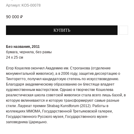
Артикул:
KOS-00078
90 000
₽
КУПИТЬ
Без названия, 2011
бумага, чернила, без рамы
24 х 25 см
Егор Кошелев окончил Академию им. Строганова (отделение
монументальной живописи), а в 2006 году, защитив диссертацию о
Тинторетто, получил кандидатскую степень по искусствоведению.
Благодаря академическому образованию он блестяще владеет
художественным мастерством. Однако в творчестве Кошелева
реалистическая школа советской живописи стала всего лишь базой, в
которую вклиниваются и которую трансформируют самые разные
стили. Лауреат премии Strabag Kunstforum (2012). Работы в
коллекциях ММОМА, Государственной Третьяковской галереи,
Государственного Русского музея, Государственного музея-
заповедника Царицыно.