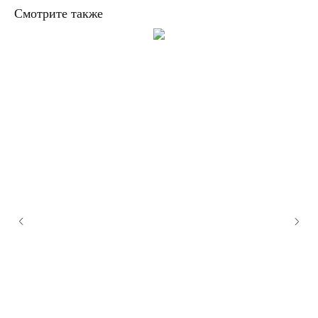
Смотрите также
VLADEY — первый в России
аукцион современного искусства