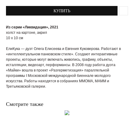
КУПИТЬ
Из серии «Ликвидация», 2021
холст на картоне, акрил
10 x 10 см
ЕлиКука — дуэт Олега Елисеева и Евгения Куковерова. Работают в
«интеллектуальном панковском стиле». Cоздают интерактивные
проекты, которые могут включать живопись, графику, объекты,
исталляции, видеоарт, перформансы. В 2008 году работа дуэта
«Майки» вошла в проект «Разгерметизация» параллельной
программы I Московской международной биеннале молодого
искусства. Работы находятся в собраниях ММОМА, МАММ и
Третьяковской галереи.
Смотрите также